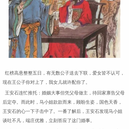
红榜高悬整整五日，有无数公子送去下联，爱女皆不认可，
现在王公子你对上了，我女儿就许配你了。
王安石连忙推托：婚姻大事但凭父母做主，待回家禀告父母
后定夺。而此时，马小姐款款而来，顾盼生姿，国色天香，
王安石的心一下子击中了。一番了解后，王安石发现马小姐
谈吐不凡，端庄优雅，立刻答应了这门婚事。