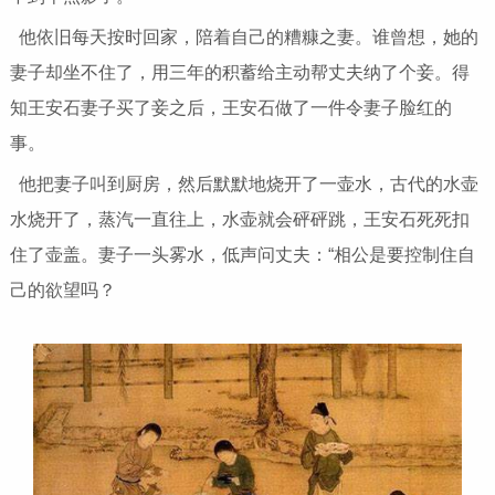
他依旧每天按时回家，陪着自己的糟糠之妻。谁曾想，她的
妻子却坐不住了，用三年的积蓄给主动帮丈夫纳了个妾。得
知王安石妻子买了妾之后，王安石做了一件令妻子脸红的
事。
他把妻子叫到厨房，然后默默地烧开了一壶水，古代的水壶
水烧开了，蒸汽一直往上，水壶就会砰砰跳，王安石死死扣
住了壶盖。妻子一头雾水，低声问丈夫：“相公是要控制住自
己的欲望吗？