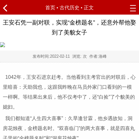
首页
•
古代历史
• 正文
王安石凭一副对联，实现“金榜题名”，还意外帮他娶
到了美貌女子
发布时间:
2022-02-11
浏览:
次 作者:洛峰
1042年，王安石进京赶考。当他看到主考官出的对联后，心
里暗喜：天助我也，这跟我昨晚在马员外家门口看到的一模
一样啊。等结果出来后，他不仅考中了，还“白捡”了个貌美的
媳妇。
我们都知道“人生四大喜事”：久旱逢甘霖，他乡遇故知，洞
房花烛夜，金榜题名时。“双喜临门”的两大喜事，就是四喜丸
子里的“金榜题名时”和“洞房花烛夜”。