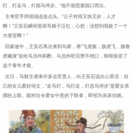
灯，灯走马，灯熄马停步。”他不假思索脱口而出。
主考官手捋胡须连连点头。“公子对得又快又好，人才
啊！”王安石瞬间觉得耳根子泛红，心想：没想到我捡了一个
大便宜啊！”
回家途中，王安石再次来到马家，将“飞虎旗，旗虎飞，旗卷
虎藏身”送给马员外斟酌，马员外听完赞不绝口，暗暗留意了
这个青年才俊。
次日，马财主请来许多达官贵人，向王安石说出心里话：自
己的女儿爱好诗文，“走马灯，马灯走，灯息马停步”是爱女亲
撰的上联。能对出令爱女中意的下联者，即招为东床佳婿。