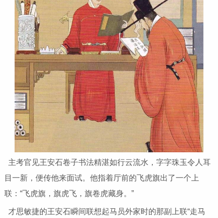
主考官见王安石卷子书法精湛如行云流水，字字珠玉令人耳
目一新，便传他来面试。他指着厅前的飞虎旗出了一个上
联：“飞虎旗，旗虎飞，旗卷虎藏身。”
才思敏捷的王安石瞬间联想起马员外家时的那副上联“走马